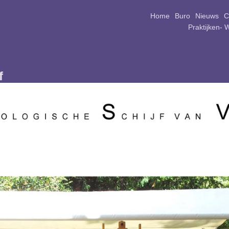
Home
Buro
Nieuws
C
Praktijken- 
f